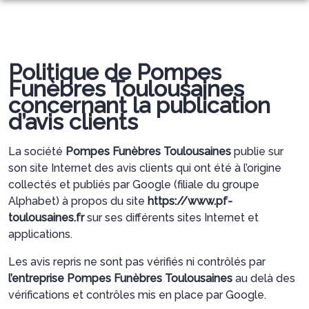
ACCUEIL
DEMANDE DE DEVIS
Politique de Pompes
NOS SERVICES
DEVIS OBSEQUES
Funèbres Toulousaines
concernant la publication
NOS AGENCES
ORGANISATION D’OBSÈQUES
DEVIS PREVOYANCE
d’avis clients
CHAMBRES FUNERAIRES
AGENCE DE TOULOUSE
PRÉVOYANCE
DEVIS MARBRERIE
La société
Pompes Funèbres Toulousaines
publie sur
son site Internet des avis clients qui ont été à l’origine
ESPACES HOMMAGES
AUZEVILLE-TOLOSANE
AGENCE D’AUZEVILLE-TOLOSANE
MARBRERIE
collectés et publiés par Google (filiale du groupe
BOUTIQUE
Alphabet) à propos du site
https://www.pf-
MURET
AGENCE DE COLOMIERS
SERVICES AUX FAMILLES
toulousaines.fr
sur ses différents sites Internet et
applications.
VILLEFRANCHE-DE-LAURAGAIS
AGENCE DE MURET
ARTICLES FUNÉRAIRES
Les avis repris ne sont pas vérifiés ni contrôlés par
TOULOUSE
AGENCE DE VILLEFRANCHE-DE-LAURAGAIS
l’entreprise Pompes Funèbres Toulousaines
au delà des
vérifications et contrôles mis en place par Google.