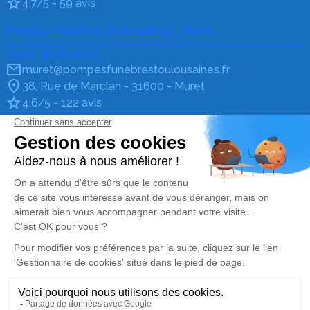
4.7/5 - 59 avis
Pompes Funèbres Toulousaines - Muret
05 36 40 41 32
muret@pompesfunebrestoulousaines.fr
38, Rue de Marclan - 31600 - Muret
4.6/5 - 122 avis
Pompes Funèbres Toulousaines - Villefranche-de-
Lauragais
05 36 40 75 55
contact@pompesfunebrestoulousaines.fr
3 AVENUE DE BORDE BLANCHE - 31290 -
Villefranche-de-Lauragais
4.8/5 - 115 avis
Nos réseaux sociaux
Mentions légales
Politique de traitement des données personnelles