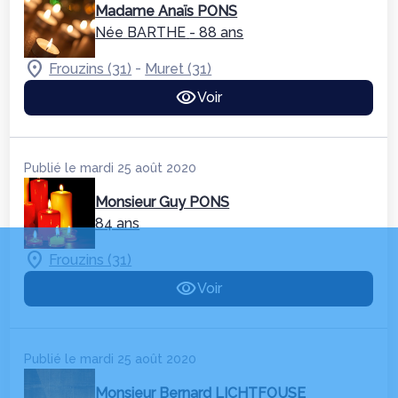
Madame Anaïs PONS
Née BARTHE
- 88 ans
-
Frouzins (31)
Muret (31)
Voir
Publié le mardi 25 août 2020
Monsieur Guy PONS
84 ans
Frouzins (31)
Voir
Publié le mardi 25 août 2020
Monsieur Bernard LICHTFOUSE