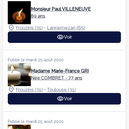
Monsieur Paul VILLENEUVE
89 ans
-
Frouzins (31)
Lannemezan (65)
Voir
Publié le mardi 25 août 2020
Madame Marie-France GRI
Née COMBRET
- 77 ans
-
Frouzins (31)
Toulouse (31)
Voir
Publié le mardi 25 août 2020