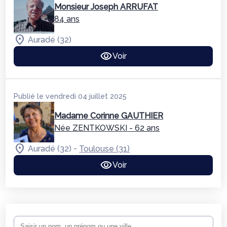
Monsieur Joseph ARRUFAT
84 ans
Auradé (32)
Voir
Publié le vendredi 04 juillet 2025
Madame Corinne GAUTHIER
Née ZENTKOWSKI
- 62 ans
-
Auradé (32)
Toulouse (31)
Voir