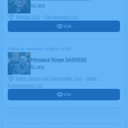
90 ans
-
Marsac (81)
Escalquens (31)
Voir
Publié le vendredi 10 juillet 2026
Monsieur Roger SARRERE
81 ans
-
Saint-Orens-de-Gameville (31)
Quint-
Fonsegrives (31)
Voir