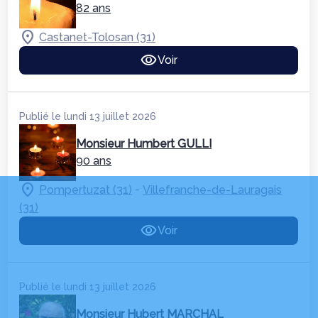
82 ans
Castanet-Tolosan (31)
Voir
Publié le lundi 13 juillet 2026
Monsieur Humbert GULLI
90 ans
-
Pompertuzat (31)
Villefranche-de-Lauragais
(31)
Voir
Publié le lundi 13 juillet 2026
Monsieur Hubert MARCHAL