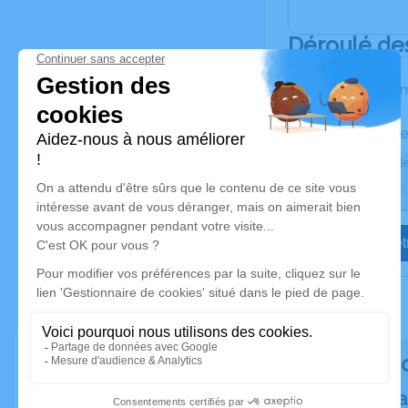
Déroulé de
Les inform
Activez une ale
Recevoir une ale
Je veux êtr
Rendez h
Plantez un a