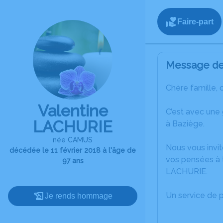
Faire-part
Message de 
Chère famille, 
Valentine
C’est avec une
LACHURIE
à Baziège.
née CAMUS
Nous vous invit
décédée le 11 février 2018 à l'âge de
vos pensées à t
97 ans
LACHURIE.
Un service de 
Je rends hommage