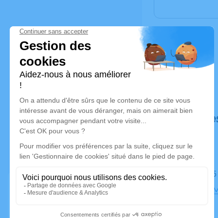
Déroulé de
Le jeudi 1
Église de 
Lauragais