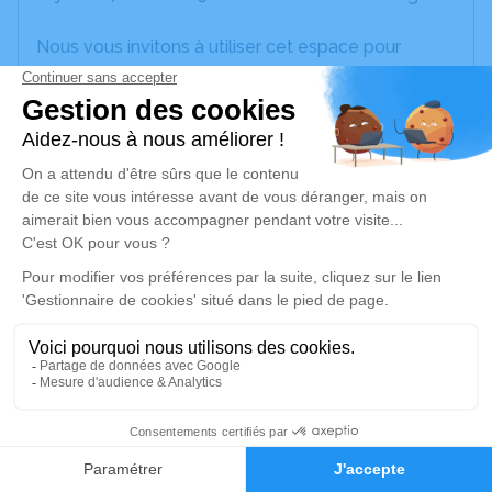
Nous vous invitons à utiliser cet espace pour
laisser vos condoléances, partager des photos
souvenirs, une anecdote ou exprimer vos pensées
à travers des poèmes ou des textes. Cet endroit
est un lieu d'expression dédié à honorer la
mémoire de Suzanne REYNES.
Un service de plantation d’arbre hommage est
disponible ici
.
Je rends hommage
Crémation
mercredi 13 août 2025 à 11h00
1
Crématorium du Lauragais de Villefranche-de-
Faire-part
Hommages
Lauragais