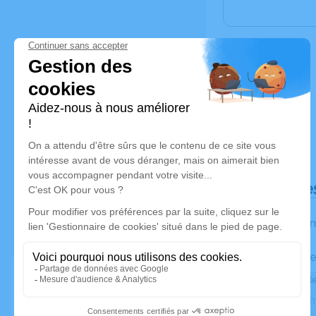
Déroulé de
Les inform
Activez une ale
Recevoir une ale