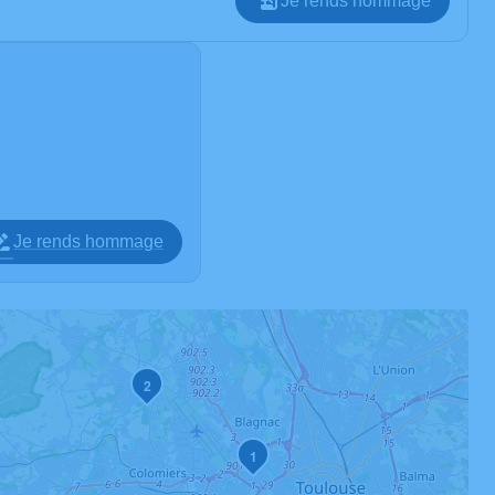
Je rends hommage
Je rends hommage
2
1