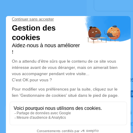
Déroulé de
Le samedi
Hôpital Pu
Toulouse