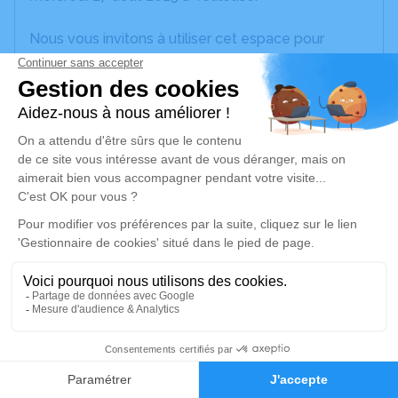
Nous vous invitons à utiliser cet espace pour
laisser vos condoléances, partager des photos
souvenirs, une anecdote ou exprimer vos pensées
à travers des poèmes ou des textes. Cet endroit
est un lieu d'expression dédié à honorer la
mémoire de Roger WEILER.
Un service de plantation d’arbre hommage est
disponible ici
.
Je rends hommage
Crémation
mardi 02 septembre 2025 à 10h00
10
Crématorium du Cantomerle de Lavernose-
Faire-part
Hommages
Lacasse