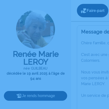
Faire-part
Message de 
Chère famille, 
Renée Marie
C’est avec une
LEROY
Colomiers.
née GUILBEAU
Nous vous invit
décédée le 19 avril 2025 à l'âge de
vos pensées à 
94 ans
Marie LEROY.
Un service de 
Je rends hommage