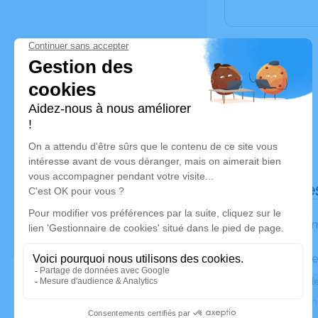
Déroulé de
Les inform
Activez une ale
Recevoir une ale