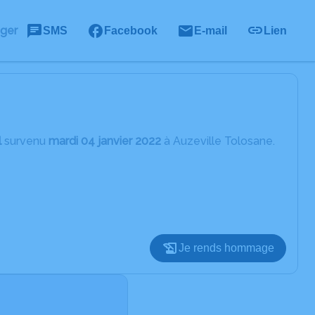
ager
SMS
Facebook
E-mail
Lien
l
survenu
mardi 04 janvier 2022
à Auzeville Tolosane.
Je rends hommage