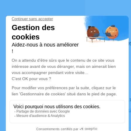
Déroulé de
Le mardi 1
Église, 313