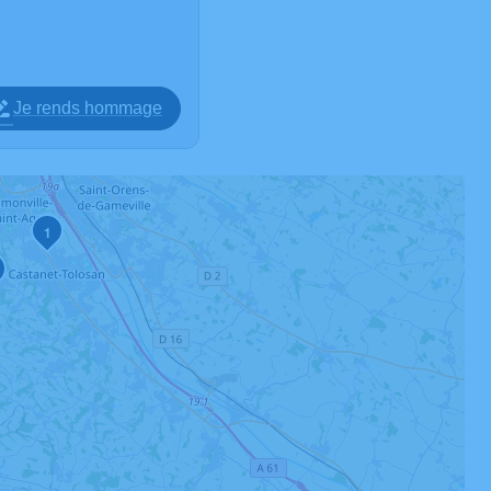
Je rends hommage
1