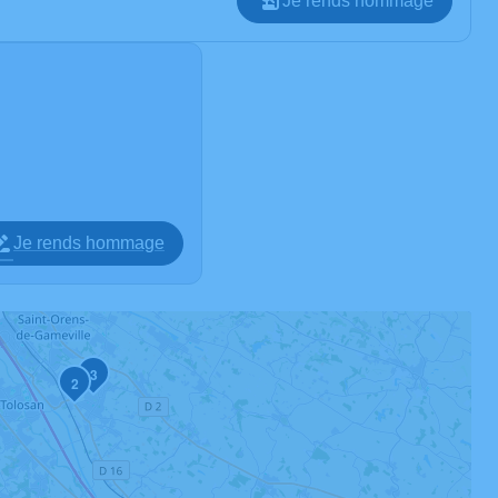
Je rends hommage
Je rends hommage
3
2