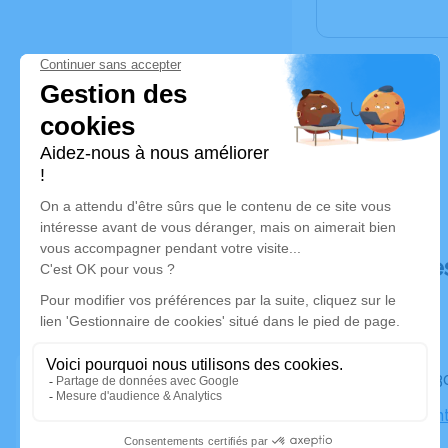
Déroulé de
Le mardi 3
Église Sain