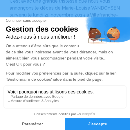
C’est avec une grande tristesse que nous vous
annonçons le décès de Marie-Louise VANDOYSEN
survenu le lundi 25 novembre 2019 à Villefranche-
de-Lauragais.
Nous vous invitons à utiliser cet espace pour
laisser vos condoléances, partager des photos
souvenirs, une anecdote ou exprimer vos pensées
à travers des poèmes ou des textes. Cet endroit
est un lieu d'expression dédié à honorer la
mémoire de Marie-Louise VANDOYSEN.
Un service de plantation d’arbre hommage est
disponible ici
.
Je rends hommage
1
Faire-part
Hommages
Crémation