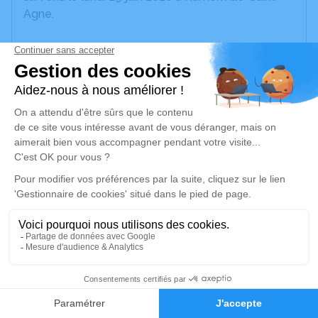
Agne.
Nous vous invitons à utiliser cet espace pour
laisser vos condoléances, partager des photos
souvenirs, une anecdote ou exprimer vos pensées
à travers des poèmes ou des textes. Cet endroit
est un lieu d'expression dédié à honorer la
mémoire de Justine BOUSQUET.
Je rends hommage
Cérémonie religieuse
vendredi 03 juillet 2026 à 14h30
Eglise Saint-Jean de Ramonville-Saint-Agne
9, Place Marnac
1
31520 Ramonville-Saint-Agne
Faire-part
Hommages