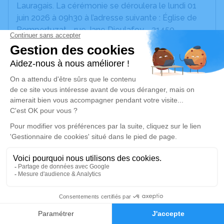
Lauragais. La cérémonie se déroulera le lundi 01
juin 2026 à 09h30 à l’adresse suivante : Église de
Pompertuzat - rue Jane Dieulafoy - 31450
Pompertuzat.
Nous vous invitons à utiliser cet espace pour
laisser vos condoléances, partager des photos
souvenirs, une anecdote ou exprimer vos pensées
à travers des poèmes ou des textes. Cet endroit
est un lieu d'expression dédié à honorer la
mémoire de Jeannine JOIGNEAUX.
Un service de plantation d’arbre hommage est
disponible ici
.
Je rends hommage
11
Faire-part
Hommages
Cérémonie religieuse