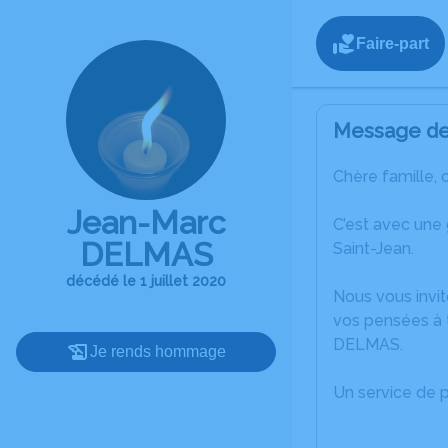
Faire-part
Message de 
Chère famille, 
Jean-Marc
C’est avec une
DELMAS
Saint-Jean.
décédé le 1 juillet 2020
Nous vous invit
vos pensées à 
DELMAS.
Je rends hommage
Un service de 