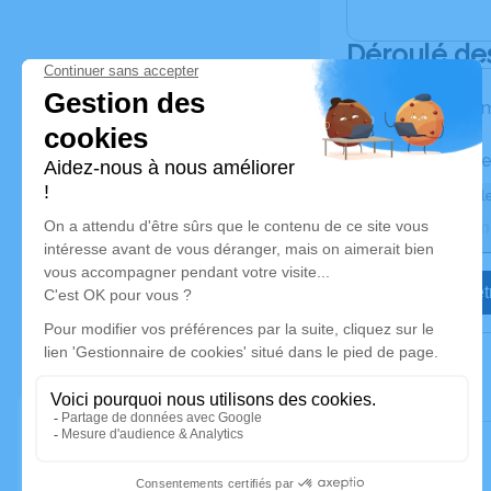
Déroulé de
Les inform
Activez une ale
Recevoir une ale
Je veux êtr