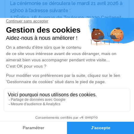
La cérémonie se déroulera le mardi 21 avril 2026 à
15h00 à l’adresse suivante :
à l'Église, 16 Avenue de Toulouse, 31320 Castanet-
Tolosan,
puis à 16h30 pour 17h au crématorium de
Villefranche de Lauragais, 23-25 Chem. du Pastel,
31290 Villefranche-de-Lauragais.
Nous vous invitons à utiliser cet espace pour
laisser vos condoléances, partager des photos,
des souvenirs, une anecdote ou exprimer vos
pensées à travers des poèmes ou des textes, des
chansons...
Cet endroit est un lieu d'expression dédié à
honorer la mémoire de notre époux, Papa, Papy et
ami : Jacques MARTY !
13
Faire-part
Hommages
Je rends hommage