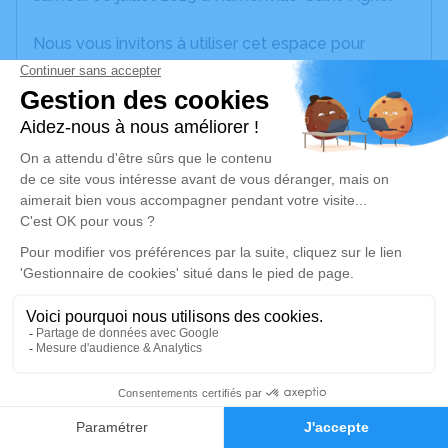
Nous vous invitons à utiliser cet espace pour
laisser vos condoléances, partager des photos
souvenirs, une anecdote ou exprimer vos pensées
à travers des poèmes ou des textes. Cet endroit
est un lieu d'expression dédié à honorer la
mémoire d’Henri CARMONA.
Un service de plantation d’arbre hommage est
disponible ici
.
Je rends hommage
Crémation
jeudi 11 juillet 2019 à 10h30
0
Crématorium de Cornebarrieu
Faire-part
Hommages
83, Route de Colomiers