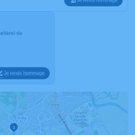
Je rends hommage
etière) de
Je rends hommage
2