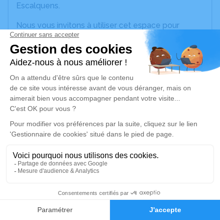
Escalquens.
Nous vous invitons à utiliser cet espace pour
laisser vos condoléances, partager des photos
souvenirs, une anecdote ou exprimer vos pensées
à travers des poèmes ou des textes. Cet endroit
est un lieu d'expression dédié à honorer la
mémoire de Paulette BURWOOD.
Un service de plantation d’arbre hommage est
disponible ici
.
Je rends hommage
Crémation
lundi 01 décembre 2025 à 15h00
3
Crématorium du Lauragais de Villefranche-de-
Faire-part
Hommages
Lauragais