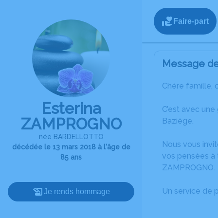
Faire-part
Message de 
Chère famille, 
Esterina
C’est avec une
ZAMPROGNO
Baziège.
née BARDELLOTTO
Nous vous invit
décédée le 13 mars 2018 à l'âge de
vos pensées à t
85 ans
ZAMPROGNO.
Un service de 
Je rends hommage