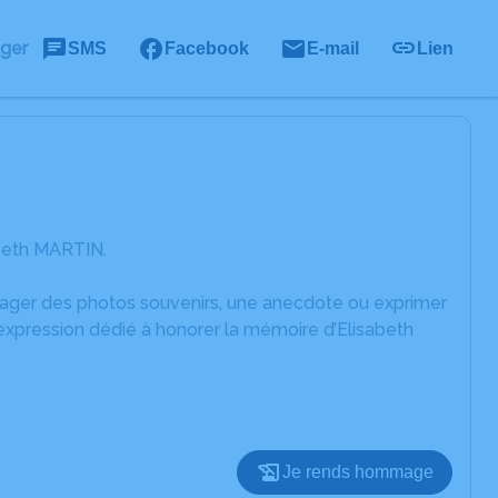
ager
SMS
Facebook
E-mail
Lien
abeth MARTIN.
rtager des photos souvenirs, une anecdote ou exprimer
expression dédié à honorer la mémoire d’Elisabeth
Je rends hommage