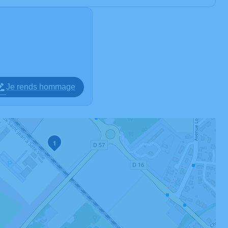
Je rends hommage
1