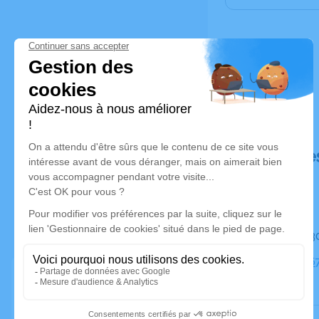
Déroulé de
Le mardi 3
Église, 31