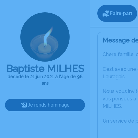
Faire-part
Message de 
Chère famille, 
Baptiste MILHES
C’est avec une
Lauragais.
décédé le 21 juin 2021 à l'âge de 96
ans
Nous vous invit
vos pensées à t
Je rends hommage
MILHES.
Un service de 