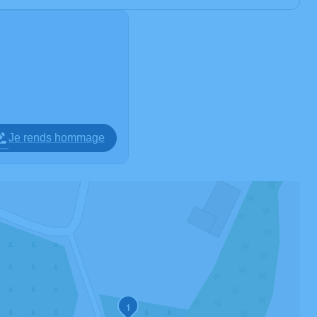
Je rends hommage
1