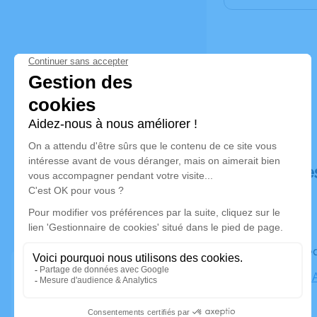
Déroulé de
Le mercre
Cimetière 
Muret